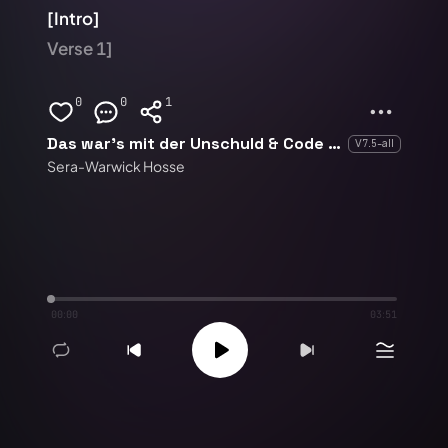
[Intro]
Verse 1]
0
0
1
Das war’s mit der Unschuld & Code Violett
V7.5-all
Sera-Warwick Hosse
00:00
03:51
Remix
1