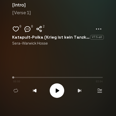
[Intro]
[Verse 1]
0
0
2
Katapult-Polka (Krieg ist kein Tanzkurs)
V7.5-all
Sera-Warwick Hosse
00:00
03:04
Remix
1
2