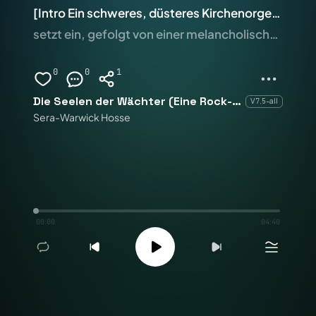
[Intro Ein schweres, düsteres Kirchenorgel-Intro s
setzt ein, gefolgt von einer melancholischen, klas
0
0
1
Die Seelen der Wächter (Eine Rock-Oper)
V7.5-all
Sera-Warwick Hosse
00:00
04:40
Remix
1
1