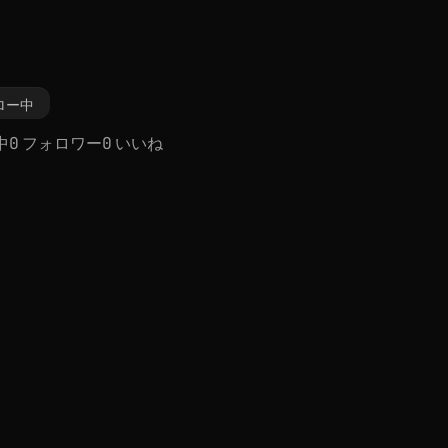
ロー中
中
0 フォロワー
0 いいね