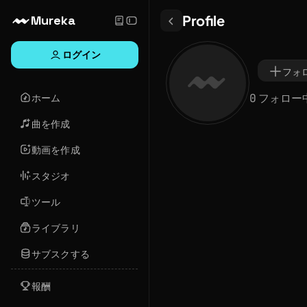
Profile
Mureka
ログイン
フォ
0 フォロー
ホーム
曲を作成
動画を作成
スタジオ
ツール
ライブラリ
サブスクする
報酬