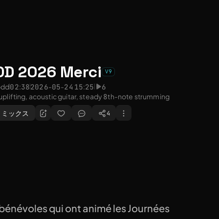
DD 2026 Merci
V9
pdd
02:38
2026-05-24 15:25
6
uplifting, acoustic guitar, steady 8th-note strumming
リミックス
4
 bénévoles qui ont animé les Journées