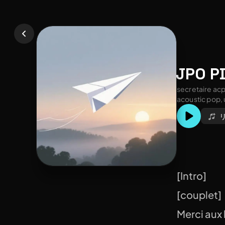
JPO P
secretaire ac
acoustic pop, 
[Intro]
[couplet]
Merci aux