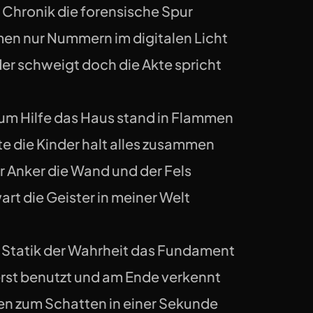
e Chronik die forensische Spur
en nur Nummern im digitalen Licht
der schweigt doch die Akte spricht
 um Hilfe das Haus stand in Flammen
e die Kinder halt alles zusammen
r Anker die Wand und der Fels
art die Geister in meiner Welt
e Statik der Wahrheit das Fundament
rst benutzt und am Ende verkennt
n zum Schatten in einer Sekunde