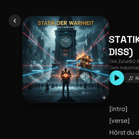
STATI
DISS)
Dirk Zufall
02:
R
[intro]
[verse]
Hörst du d