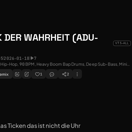
K DER WAHRHEIT (ADU-
V7.5-ALL
55
2026-01-18
7
Dark Industrial Hip-Hop, 90 BPM, Heavy Boom Bap Drums, Deep Sub-Bass, Minimalist Cold Piano Melody, Cinematic Atmosphere, Gritty Male Vocals, Forensically Precise Delivery, Aggressive but Controlled, Sound effects: ticking clock, mechanical typing.
emix
1
2
as Ticken das ist nicht die Uhr