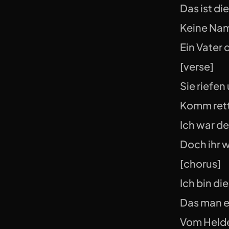
Das ist di
Keine Nam
Ein Vater 
[verse]
Sie riefen
Komm rett
Ich war de
Doch ihr w
[chorus]
Ich bin di
Das man e
Vom Helde