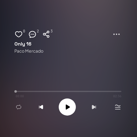
0
2
3
Only 16
Paco Mercado
00:00
02:36
Remix
2.1K
2
3